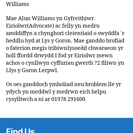
Williams
Mae Alun Williams yn Gyfreithiwr-
Eiriolwr(Advocate) ac felly yn medru
amddiffyn a chynghori cleientiaid o swyddfa `r
heddlu hyd at Lys y Goron. Mae ganddo brofiad
o faterion megis tribiwnlysoedd chwaraeon yr
holl ffordd drwydd I fod yr Eiriolwr mewn
achos o cynllwyn cyffuriau gwerth ?2 filiwn yn
Llys y Goron Lerpwl.
Os oes ganddoch ymholiad neu broblem lle yr
ydych yn meddwl y medrwn eich helpu
cysylltwch a ni ar 01978 291600.
Find Us